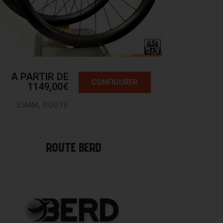
A PARTIR DE
CONFIGURER
1149,00
€
35MM
,
ROUTE
ROUTE BERD