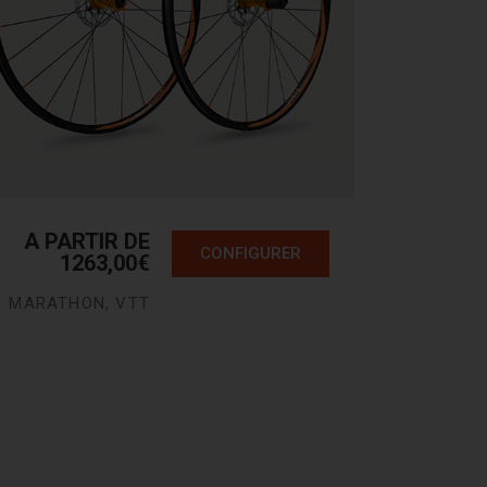
A PARTIR DE
CONFIGURER
1263,00
€
MARATHON
,
VTT