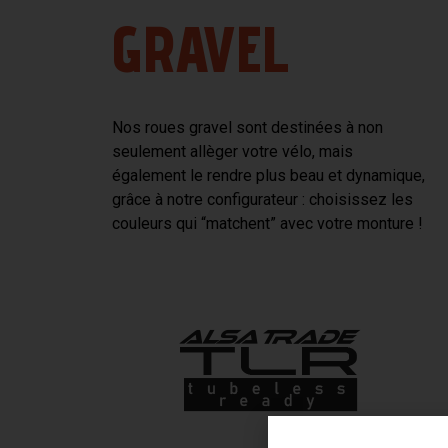
GRAVEL
Nos roues gravel sont destinées à non
seulement allèger votre vélo, mais
également le rendre plus beau et dynamique,
grâce à notre configurateur : choisissez les
couleurs qui “matchent” avec votre monture !