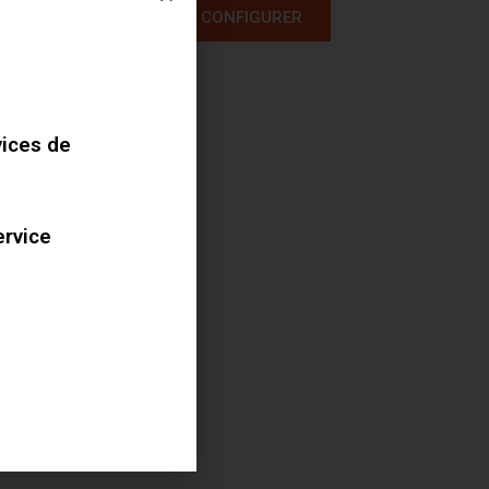
A PARTIR DE
CONFIGURER
999,00
€
35MM
,
GRAVEL
vices de
ervice