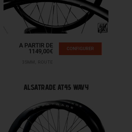
A PARTIR DE
CONFIGURER
1149,00
€
35MM
,
ROUTE
ALSATRADE AT45 WAVY