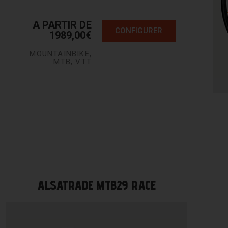
A PARTIR DE
CONFIGURER
1989,00
€
MOUNTAINBIKE
,
MTB
,
VTT
ALSATRADE MTB29 RACE