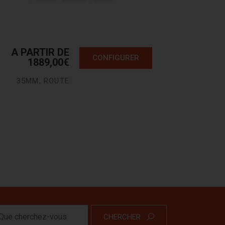
A PARTIR DE
CONFIGURER
1889,00
€
35MM
,
ROUTE
CHERCHER