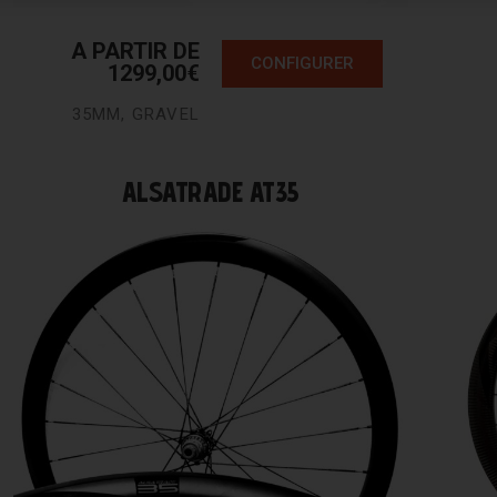
A PARTIR DE
CONFIGURER
1299,00
€
35MM
,
GRAVEL
ALSATRADE AT35