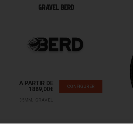
GRAVEL BERD
A PARTIR DE
CONFIGURER
1889,00
€
35MM
,
GRAVEL