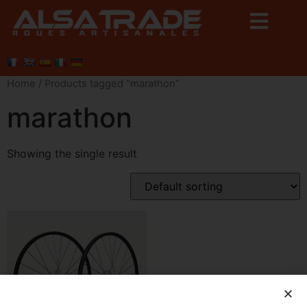
Home
/ Products tagged “marathon”
marathon
Showing the single result