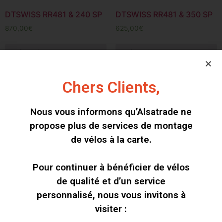
DTSWISS RR481 & 240 SP
DTSWISS RR481 & 350 SP
870,00
€
625,00
€
Sélectionner des
Sélectionner des
options
options
Chers Clients,
Nous vous informons qu’Alsatrade ne
propose plus de services de montage
de vélos à la carte.
Pour continuer à bénéficier de vélos
de qualité et d’un service
personnalisé, nous vous invitons à
visiter :
DTSWISS RR481 BITEX
DTSWISS RR481 HOPE
RS4