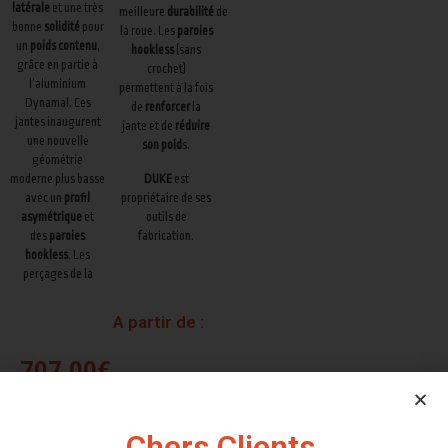
latérale
et une très
meilleure
durabilité
de
bonne
solidité
pour
la roue. Les
paroies
un
poids contenu
,
hookless
(sans
grâce en partie à
crochet)
l’aluminium
permettent à la fois
Dynamal. Ces
de
renforcer
la
jantes inaugurent
jante et de
réduire
une nouvelle
son poid
s.
géométrie
moderne plus basse
DUKE
est
avec un
profil
propriétaire de ses
asymétrique
et
outils de
des
paroies
fabrication.
hookless
. Les
perçages de la
A partir de :
707,00
€
1585gr
Chers Clients,