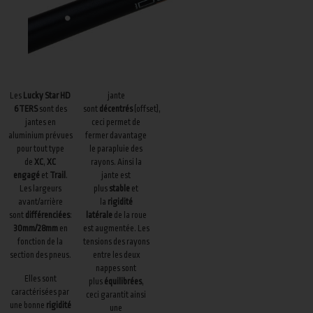
Les
Lucky Star HD
jante
6TERS
sont des
sont
décentrés
(offset),
jantes en
ceci permet de
aluminium prévues
fermer davantage
pour tout type
le parapluie des
de
XC
,
XC
rayons. Ainsi la
engagé
et
Trail
.
jante est
Les largeurs
plus
stable
et
avant/arrière
la
rigidité
sont
différenciées
:
latérale
de la roue
30mm/28mm
en
est augmentée. Les
fonction de la
tensions des rayons
section des pneus.
entre les deux
nappes sont
Elles sont
plus
équilibrées
,
caractérisées par
ceci garantit ainsi
une bonne
rigidité
une