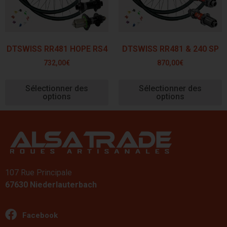
DTSWISS RR481 HOPE RS4
DTSWISS RR481 & 240 SP
732,00
€
870,00
€
Sélectionner des
Sélectionner des
options
options
107 Rue Principale
67630 Niederlauterbach
Facebook