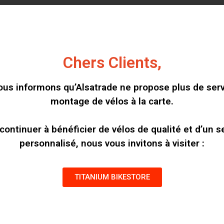
Chers Clients,
us informons qu’Alsatrade ne propose plus de ser
ADD TO CART
montage de vélos à la carte.
*Vous devez selec
continuer à bénéficier de vélos de qualité et d’un s
votre configuration 
personnalisé, nous vous invitons à visiter :
Pré
TITANIUM BIKESTORE
RELATED PRODUCTS