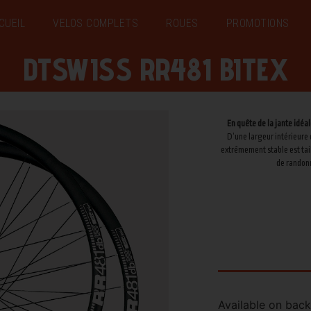
CUEIL
VELOS COMPLETS
ROUES
PROMOTIONS
DTSWISS RR481 BITEX
En quête de la jante idéa
D’une largeur intérieure 
extrêmement stable est tail
de randonn
Available on bac