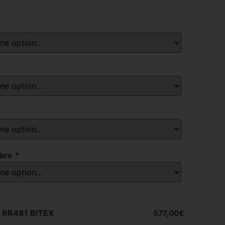
ibre
*
 RR481 BITEX
577,00€