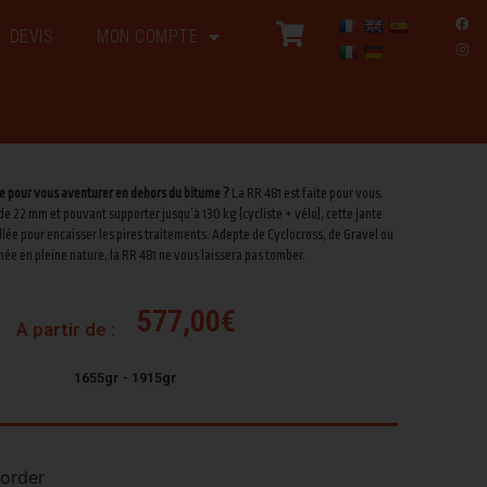
DEVIS
MON COMPTE
le pour vous aventurer en dehors du bitume ?
La RR 481 est faite pour vous.
de 22 mm et pouvant supporter jusqu’à 130 kg (cycliste + vélo), cette jante
lée pour encaisser les pires traitements. Adepte de Cyclocross, de Gravel ou
ée en pleine nature, la RR 481 ne vous laissera pas tomber.
577,00
€
A partir de :
1655gr - 1915gr
korder