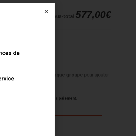
577,00€
Sous-total
vices de
tionner
une option de chaque groupe
pour ajouter
ervice
au panier.
voir 8 semaines de délai aprés paiement.