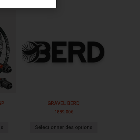
SP
GRAVEL BERD
1889,00
€
ns
Sélectionner des options