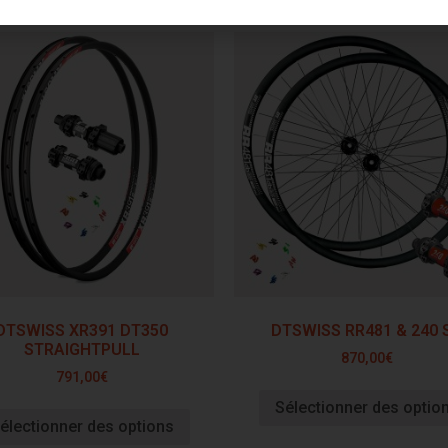
DTSWISS XR391 DT350
DTSWISS RR481 & 240 
STRAIGHTPULL
870,00
€
791,00
€
Sélectionner des optio
électionner des options