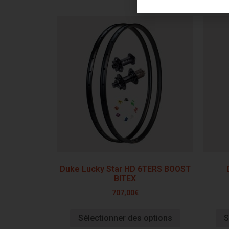
Duke Lucky Star HD 6TERS BOOST
BITEX
707,00
€
Sélectionner des options
S