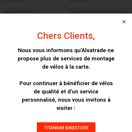
1263,00
€
4600,00
€
Add to cart
Sélectionner des
options
Chers Clients,
Nous vous informons qu’Alsatrade ne
propose plus de services de montage
de vélos à la carte.
Pour continuer à bénéficier de vélos
de qualité et d’un service
personnalisé, nous vous invitons à
visiter :
Cycles Meral ARTEMIS
Cycles Meral Hansel
4390,00
€
4190,00
€
TITANIUM BIKESTORE