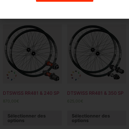
Sélectionner des
Sélectionner des
options
options
DTSWISS RR481 & 240 SP
DTSWISS RR481 & 350 SP
870,00
€
625,00
€
Sélectionner des
Sélectionner des
options
options