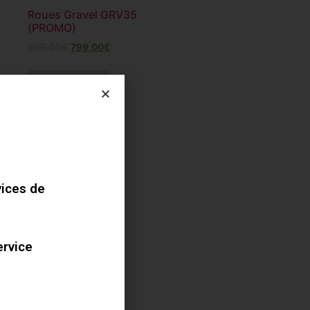
Roues Gravel GRV35
(PROMO)
999,00
€
799,00
€
Add to cart
vices de
ervice