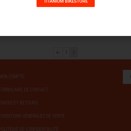
TITANIUM BIKESTORE
889,00
€
Sélectionner des
options
←
1
2
MON COMPTE
FORMULAIRE DE CONTACT
ENVOIS ET RETOURS
CONDITIONS GÉNÉRALES DE VENTE
POLITIQUE DE CONFIDENTIALITÉ