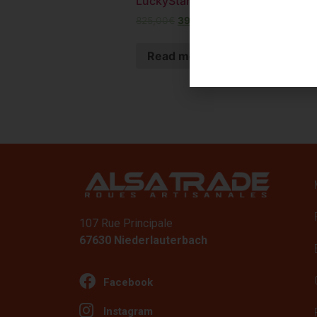
LuckyStar (PROMO)
1
825,00
€
399,00
€
Read more
107 Rue Principale
67630 Niederlauterbach
Facebook
Instagram