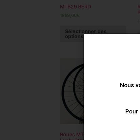
MTB29 BERD
1989,00
€
1
Sélectionner des
options
Sale!
Nous vo
Pour 
Roues MTB29 DUKE