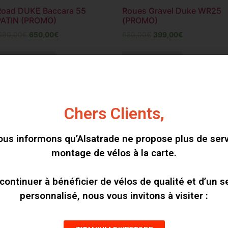
Road DUKE Baccara 55
Roues Gravel Duke WR25
PATIN (PROMO)
(PROMO)
190,00
€
650,00
€
680,00
€
399,00
€
Add to cart
Add to cart
Chers Clients,
us informons qu’Alsatrade ne propose plus de ser
montage de vélos à la carte.
continuer à bénéficier de vélos de qualité et d’un s
personnalisé, nous vous invitons à visiter :
Route BERD