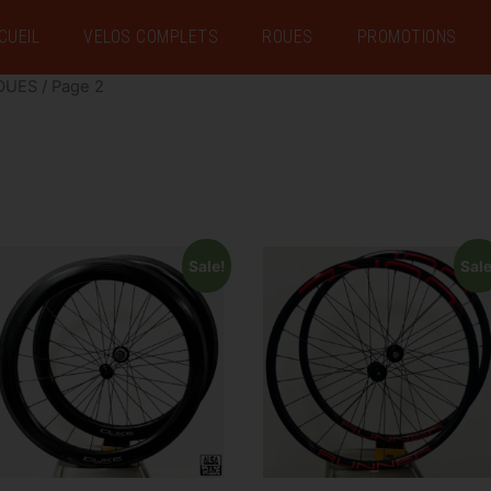
CUEIL
VELOS COMPLETS
ROUES
PROMOTIONS
OUES
/ Page 2
Sale!
Sale