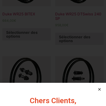
Duke WR25 BITEX
Duke WR25 DTSwiss 240
SP
664,00
€
958,00
€
Sélectionner des
options
Sélectionner des
options
Chers Clients,