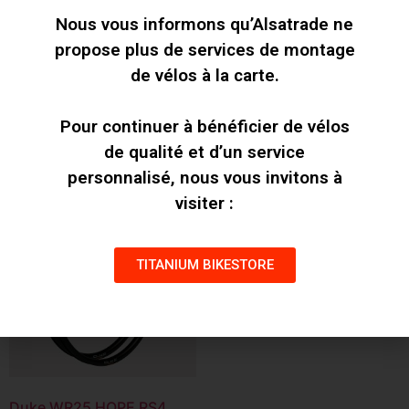
Nous vous informons qu’Alsatrade ne
Duke WR25 DTSWISS 350
Duke WR25 ERASE
SP
propose plus de services de montage
855,00
€
713,00
€
de vélos à la carte.
Sélectionner des
options
Sélectionner des
Pour continuer à bénéficier de vélos
options
de qualité et d’un service
personnalisé, nous vous invitons à
visiter :
TITANIUM BIKESTORE
Duke WR25 HOPE RS4